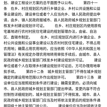
划、建设工程设计方案的总平面图予以公布。 第四十一
条 在乡、村庄规划区内进行乡镇企业、乡村公共设施和公益
事业建设的，建设单位或者个人应当向乡、镇人民政府提出申
请，由乡、镇人民政府报城市、县人民政府城乡规划主管部门
核发乡村建设规划许可证。 在乡、村庄规划区内使用原有
宅基地进行农村村民住宅建设的规划管理办法，由省、自治
区、直辖市制定。 在乡、村庄规划区内进行乡镇企业、乡
村公共设施和公益事业建设以及农村村民住宅建设，不得占用
农用地；确需占用农用地的，应当依照《中华人民共和国土地
管理法》有关规定办理农用地转用审批手续后，由城市、县人
民政府城乡规划主管部门核发乡村建设规划许可证。 建设
单位或者个人在取得乡村建设规划许可证后，方可办理用地审
批手续。 第四十二条 城乡规划主管部门不得在城乡规划
确定的建设用地范围以外作出规划许可。 第四十三条 建
设单位应当按照规划条件进行建设；确需变更的，必须向城
市、县人民政府城乡规划主管部门提出申请。变更内容不符合
控制性详细规划的，城乡规划主管部门不得批准。城市、县人
民政府城乡规划主管部门应当及时将依法变更后的规划条件通
报同级土地主管部门并公示。 建设单位应当及时将依法变