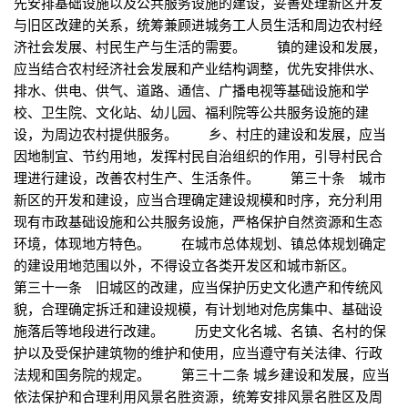
先安排基础设施以及公共服务设施的建设，妥善处理新区开发
与旧区改建的关系，统筹兼顾进城务工人员生活和周边农村经
济社会发展、村民生产与生活的需要。 镇的建设和发展，
应当结合农村经济社会发展和产业结构调整，优先安排供水、
排水、供电、供气、道路、通信、广播电视等基础设施和学
校、卫生院、文化站、幼儿园、福利院等公共服务设施的建
设，为周边农村提供服务。 乡、村庄的建设和发展，应当
因地制宜、节约用地，发挥村民自治组织的作用，引导村民合
理进行建设，改善农村生产、生活条件。 第三十条 城市
新区的开发和建设，应当合理确定建设规模和时序，充分利用
现有市政基础设施和公共服务设施，严格保护自然资源和生态
环境，体现地方特色。 在城市总体规划、镇总体规划确定
的建设用地范围以外，不得设立各类开发区和城市新区。
第三十一条 旧城区的改建，应当保护历史文化遗产和传统风
貌，合理确定拆迁和建设规模，有计划地对危房集中、基础设
施落后等地段进行改建。 历史文化名城、名镇、名村的保
护以及受保护建筑物的维护和使用，应当遵守有关法律、行政
法规和国务院的规定。 第三十二条 城乡建设和发展，应当
依法保护和合理利用风景名胜资源，统筹安排风景名胜区及周