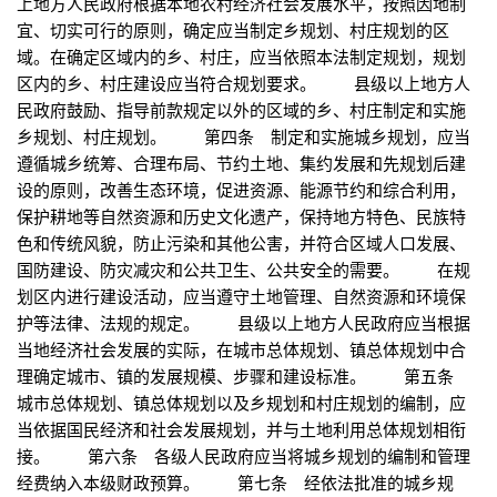
上地方人民政府根据本地农村经济社会发展水平，按照因地制
宜、切实可行的原则，确定应当制定乡规划、村庄规划的区
域。在确定区域内的乡、村庄，应当依照本法制定规划，规划
区内的乡、村庄建设应当符合规划要求。 县级以上地方人
民政府鼓励、指导前款规定以外的区域的乡、村庄制定和实施
乡规划、村庄规划。 第四条 制定和实施城乡规划，应当
遵循城乡统筹、合理布局、节约土地、集约发展和先规划后建
设的原则，改善生态环境，促进资源、能源节约和综合利用，
保护耕地等自然资源和历史文化遗产，保持地方特色、民族特
色和传统风貌，防止污染和其他公害，并符合区域人口发展、
国防建设、防灾减灾和公共卫生、公共安全的需要。 在规
划区内进行建设活动，应当遵守土地管理、自然资源和环境保
护等法律、法规的规定。 县级以上地方人民政府应当根据
当地经济社会发展的实际，在城市总体规划、镇总体规划中合
理确定城市、镇的发展规模、步骤和建设标准。 第五条
城市总体规划、镇总体规划以及乡规划和村庄规划的编制，应
当依据国民经济和社会发展规划，并与土地利用总体规划相衔
接。 第六条 各级人民政府应当将城乡规划的编制和管理
经费纳入本级财政预算。 第七条 经依法批准的城乡规