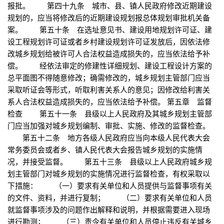
报批。 第四十九条 城市、县、镇人民政府修改近期建设
规划的，应当将修改后的近期建设规划报总体规划审批机关备
案。 第五十条 在选址意见书、建设用地规划许可证、建
设工程规划许可证或者乡村建设规划许可证发放后，因依法修
改城乡规划给被许可人合法权益造成损失的，应当依法给予补
偿。 经依法审定的修建性详细规划、建设工程设计方案的
总平面图不得随意修改；确需修改的，城乡规划主管部门应当
采取听证会等形式，听取利害关系人的意见；因修改给利害关
系人合法权益造成损失的，应当依法给予补偿。 第五章 监督
检查 第五十一条 县级以上人民政府及其城乡规划主管部
门应当加强对城乡规划编制、审批、实施、修改的监督检查。
第五十二条 地方各级人民政府应当向本级人民代表大会
常务委员会或者乡、镇人民代表大会报告城乡规划的实施情
况，并接受监督。 第五十三条 县级以上人民政府城乡规
划主管部门对城乡规划的实施情况进行监督检查，有权采取以
下措施： （一）要求有关单位和人员提供与监督事项有关
的文件、资料，并进行复制； （二）要求有关单位和人员
就监督事项涉及的问题作出解释和说明，并根据需要进入现场
进行勘测； （三）责令有关单位和人员停止违反有关城乡