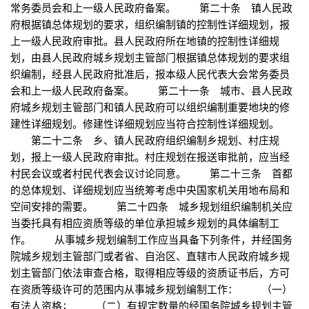
常务委员会和上一级人民政府备案。 第二十条 镇人民政
府根据镇总体规划的要求，组织编制镇的控制性详细规划，报
上一级人民政府审批。县人民政府所在地镇的控制性详细规
划，由县人民政府城乡规划主管部门根据镇总体规划的要求组
织编制，经县人民政府批准后，报本级人民代表大会常务委员
会和上一级人民政府备案。 第二十一条 城市、县人民政
府城乡规划主管部门和镇人民政府可以组织编制重要地块的修
建性详细规划。修建性详细规划应当符合控制性详细规划。
第二十二条 乡、镇人民政府组织编制乡规划、村庄规
划，报上一级人民政府审批。村庄规划在报送审批前，应当经
村民会议或者村民代表会议讨论同意。 第二十三条 首都
的总体规划、详细规划应当统筹考虑中央国家机关用地布局和
空间安排的需要。 第二十四条 城乡规划组织编制机关应
当委托具有相应资质等级的单位承担城乡规划的具体编制工
作。 从事城乡规划编制工作应当具备下列条件，并经国务
院城乡规划主管部门或者省、自治区、直辖市人民政府城乡规
划主管部门依法审查合格，取得相应等级的资质证书后，方可
在资质等级许可的范围内从事城乡规划编制工作： （一）
有法人资格； （二）有规定数量的经国务院城乡规划主管