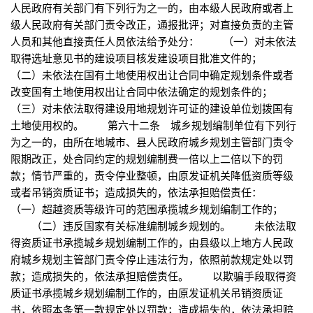
人民政府有关部门有下列行为之一的，由本级人民政府或者上
级人民政府有关部门责令改正，通报批评；对直接负责的主管
人员和其他直接责任人员依法给予处分： （一）对未依法
取得选址意见书的建设项目核发建设项目批准文件的；
（二）未依法在国有土地使用权出让合同中确定规划条件或者
改变国有土地使用权出让合同中依法确定的规划条件的；
（三）对未依法取得建设用地规划许可证的建设单位划拨国有
土地使用权的。 第六十二条 城乡规划编制单位有下列行
为之一的，由所在地城市、县人民政府城乡规划主管部门责令
限期改正，处合同约定的规划编制费一倍以上二倍以下的罚
款；情节严重的，责令停业整顿，由原发证机关降低资质等级
或者吊销资质证书；造成损失的，依法承担赔偿责任：
（一）超越资质等级许可的范围承揽城乡规划编制工作的；
（二）违反国家有关标准编制城乡规划的。 未依法取
得资质证书承揽城乡规划编制工作的，由县级以上地方人民政
府城乡规划主管部门责令停止违法行为，依照前款规定处以罚
款；造成损失的，依法承担赔偿责任。 以欺骗手段取得资
质证书承揽城乡规划编制工作的，由原发证机关吊销资质证
书，依照本条第一款规定处以罚款；造成损失的，依法承担赔