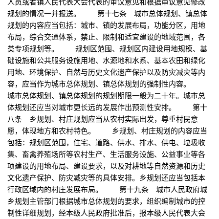
人员或者镇人民代表大会代表的审议意见和根据审议意见修改
规划的情况一并报送。 第十七条 城市总体规划、镇总体
规划的内容应当包括：城市、镇的发展布局，功能分区，用地
布局，综合交通体系，禁止、限制和适宜建设的地域范围，各
类专项规划等。 规划区范围、规划区内建设用地规模、基
础设施和公共服务设施用地、水源地和水系、基本农田和绿化
用地、环境保护、自然与历史文化遗产保护以及防灾减灾等内
容，应当作为城市总体规划、镇总体规划的强制性内容。
城市总体规划、镇总体规划的规划期限一般为二十年。城市总
体规划还应当对城市更长远的发展作出预测性安排。 第十
八条 乡规划、村庄规划应当从农村实际出发，尊重村民意
愿，体现地方和农村特色。 乡规划、村庄规划的内容应当
包括：规划区范围，住宅、道路、供水、排水、供电、垃圾收
集、畜禽养殖场所等农村生产、生活服务设施、公益事业等各
项建设的用地布局、建设要求，以及对耕地等自然资源和历史
文化遗产保护、防灾减灾等的具体安排。乡规划还应当包括本
行政区域内的村庄发展布局。 第十九条 城市人民政府城
乡规划主管部门根据城市总体规划的要求，组织编制城市的控
制性详细规划，经本级人民政府批准后，报本级人民代表大会