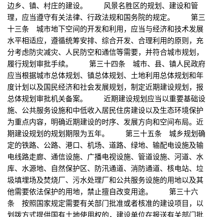
边乡、镇、村庄的建设。 风景名胜区的规划、建设和管
理，应当遵守有关法律、行政法规和国务院的规定。 第三
十三条 城市地下空间的开发和利用，应当与经济和技术发展
水平相适应，遵循统筹安排、综合开发、合理利用的原则，充
分考虑防灾减灾、人民防空和通信等需要，并符合城市规划，
履行规划审批手续。 第三十四条 城市、县、镇人民政府
应当根据城市总体规划、镇总体规划、土地利用总体规划和年
度计划以及国民经济和社会发展规划，制定近期建设规划，报
总体规划审批机关备案。 近期建设规划应当以重要基础设
施、公共服务设施和中低收入居民住房建设以及生态环境保护
为重点内容，明确近期建设的时序、发展方向和空间布局。近
期建设规划的规划期限为五年。 第三十五条 城乡规划确
定的铁路、公路、港口、机场、道路、绿地、输配电设施及输
电线路走廊、通信设施、广播电视设施、管道设施、河道、水
库、水源地、自然保护区、防汛通道、消防通道、核电站、垃
圾填埋场及焚烧厂、污水处理厂和公共服务设施的用地以及其
他需要依法保护的用地，禁止擅自改变用途。 第三十六
条 按照国家规定需要有关部门批准或者核准的建设项目，以
划拨方式提供国有土地使用权的，建设单位在报送有关部门批