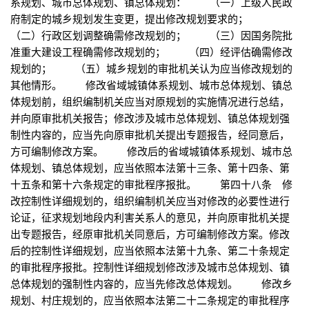
系规划、城市总体规划、镇总体规划： （一）上级人民政
府制定的城乡规划发生变更，提出修改规划要求的；
（二）行政区划调整确需修改规划的； （三）因国务院批
准重大建设工程确需修改规划的； （四）经评估确需修改
规划的； （五）城乡规划的审批机关认为应当修改规划的
其他情形。 修改省域城镇体系规划、城市总体规划、镇总
体规划前，组织编制机关应当对原规划的实施情况进行总结，
并向原审批机关报告；修改涉及城市总体规划、镇总体规划强
制性内容的，应当先向原审批机关提出专题报告，经同意后，
方可编制修改方案。 修改后的省域城镇体系规划、城市总
体规划、镇总体规划，应当依照本法第十三条、第十四条、第
十五条和第十六条规定的审批程序报批。 第四十八条 修
改控制性详细规划的，组织编制机关应当对修改的必要性进行
论证，征求规划地段内利害关系人的意见，并向原审批机关提
出专题报告，经原审批机关同意后，方可编制修改方案。修改
后的控制性详细规划，应当依照本法第十九条、第二十条规定
的审批程序报批。控制性详细规划修改涉及城市总体规划、镇
总体规划的强制性内容的，应当先修改总体规划。 修改乡
规划、村庄规划的，应当依照本法第二十二条规定的审批程序